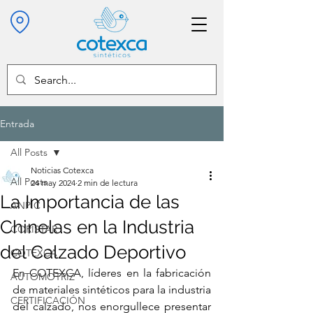
Entrada
All Posts
Noticias Cotexca
All Posts
24 may 2024
2 min de lectura
La Importancia de las
ANPIC
Chinelas en la Industria
CORISTAR
del Calzado Deportivo
COTEXCA
En COTEXCA, líderes en la fabricación 
AUTOMOTRIZ
de materiales sintéticos para la industria 
CERTIFICACIÓN
del calzado, nos enorgullece presentar 