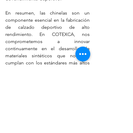
En resumen, las chinelas son un 
componente esencial en la fabricación 
de calzado deportivo de alto 
rendimiento. En COTEXCA, nos 
comprometemos a innovar 
continuamente en el desarrollo de 
materiales sintéticos que no solo 
cumplan con los estándares más altos 
de calidad, sino que también mejoren 
la experiencia y satisfacción del usuario 
final.
Ver todo
Entradas recientes