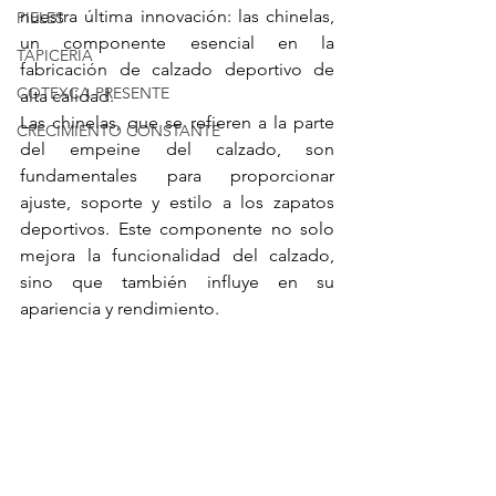
nuestra última innovación: las chinelas, 
PIELES
un componente esencial en la 
TAPICERIA
fabricación de calzado deportivo de 
COTEXCA PRESENTE
alta calidad.
Las chinelas, que se refieren a la parte 
CRECIMIENTO CONSTANTE
del empeine del calzado, son 
fundamentales para proporcionar 
ajuste, soporte y estilo a los zapatos 
deportivos. Este componente no solo 
mejora la funcionalidad del calzado, 
sino que también influye en su 
apariencia y rendimiento.