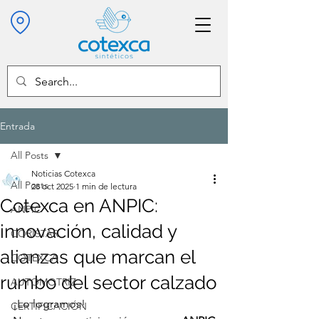
Entrada
All Posts
Noticias Cotexca
All Posts
28 oct 2025
1 min de lectura
Cotexca en ANPIC:
ANPIC
innovación, calidad y
CORISTAR
alianzas que marcan el
COTEXCA
rumbo del sector calzado
AUTOMOTRIZ
¡Lo logramos!
CERTIFICACIÓN