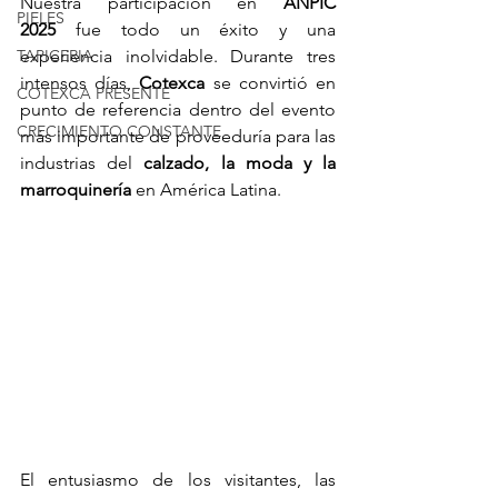
Nuestra participación en 
ANPIC 
PIELES
2025
 fue todo un éxito y una 
TAPICERIA
experiencia inolvidable. Durante tres 
intensos días, 
Cotexca
 se convirtió en 
COTEXCA PRESENTE
punto de referencia dentro del evento 
CRECIMIENTO CONSTANTE
más importante de proveeduría para las 
industrias del 
calzado, la moda y la 
marroquinería
 en América Latina.
El entusiasmo de los visitantes, las 