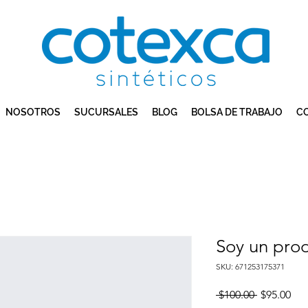
NOSOTROS
SUCURSALES
BLOG
BOLSA DE TRABAJO
C
Soy un pro
SKU: 671253175371
Precio
Pre
 $100.00 
$95.00
de