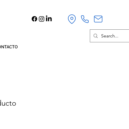
ONTACTO
ducto
cio