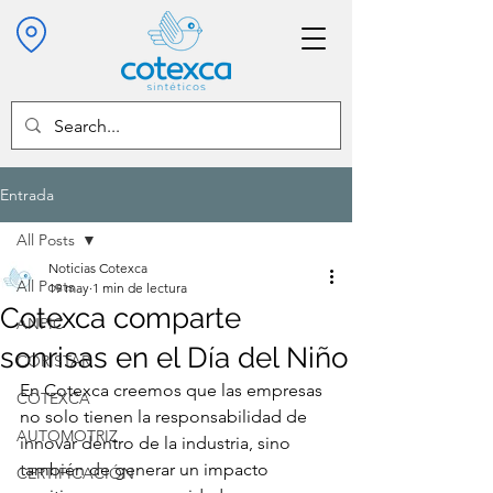
Entrada
All Posts
Noticias Cotexca
All Posts
19 may
1 min de lectura
Cotexca comparte
ANPIC
sonrisas en el Día del Niño
CORISTAR
En Cotexca creemos que las empresas 
COTEXCA
no solo tienen la responsabilidad de 
AUTOMOTRIZ
innovar dentro de la industria, sino 
también de generar un impacto 
CERTIFICACIÓN