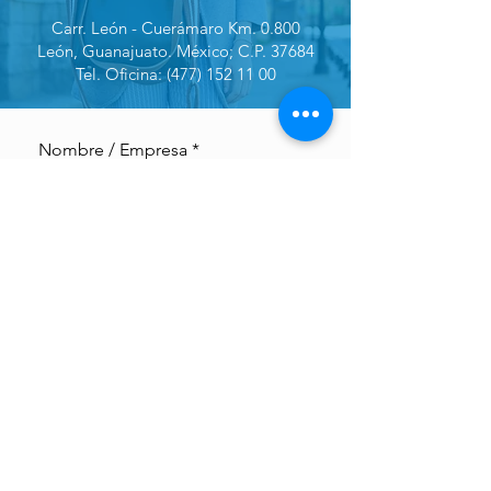
Carr. León - Cuerámaro Km. 0.800
León, Guanajuato. México; C.P. 37684
Tel. Oficina: (477) 152 11 00
Nombre / Empresa
Email
Teléfono
¿De donde nos contactas?